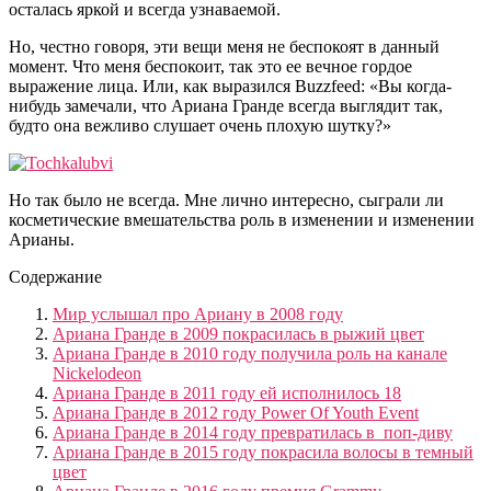
осталась яркой и всегда узнаваемой.
Но, честно говоря, эти вещи меня не беспокоят в данный
момент. Что меня беспокоит, так это ее вечное гордое
выражение лица. Или, как выразился Buzzfeed: «Вы когда-
нибудь замечали, что Ариана Гранде всегда выглядит так,
будто она вежливо слушает очень плохую шутку?»
Но так было не всегда. Мне лично интересно, сыграли ли
косметические вмешательства роль в изменении и изменении
Арианы.
Содержание
Мир услышал про Ариану в 2008 году
Ариана Гранде в 2009 покрасилась в рыжий цвет
Ариана Гранде в 2010 году получила роль на канале
Nickelodeon
Ариана Гранде в 2011 году ей исполнилось 18
Ариана Гранде в 2012 году Power Of Youth Event
Ариана Гранде в 2014 году превратилась в поп-диву
Ариана Гранде в 2015 году покрасила волосы в темный
цвет