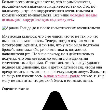
Больше всего меня удивляет то, что ее улыбающееся,
расслабленное выражение лица неестественно. Это, по-
видимому, результат хирургического вмешательства и
косметических вмешательств. Все чаще
молодые звезды
используют хирургическую подтяжку век
.
Мне всегда казалось, что с ее лицом что-то не так, но что
именно, я не мог понять. Теперь, когда я изучил много
фотографий Арианы, я считаю, что у Ари была подтяжка
бровей, подтяжка лба, ринопластика и, возможно,
наполнители рта. Не знаю почему, но я действительно
подумал, что она невероятно милая с опущенными
естественными бровями. Я полагаю, что Ариану судили и
подвергали давлению, как и других детей-звезд, чтобы она
превратилась из «милашки» в «сексуальную диву». Жаль, что
ее лицо так изменилось.
Какая Ариана Гранде
сейчас. И я не
могу не заметить, что детский блеск в ее глазах исчез.
Оцените статью