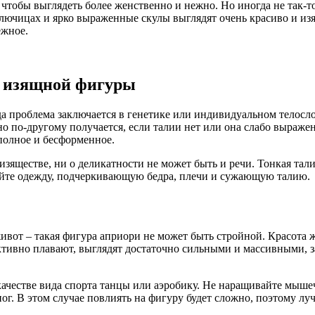
 чтобы выглядеть более женственно и нежно. Но иногда не так-то
ключицах и ярко выраженные скулы выглядят очень красиво и из
ежное.
е изящной фигуры
да проблема заключается в генетике или индивидуальном телосл
но по-другому получается, если талии нет или она слабо выражен
 полное и бесформенное.
зяществе, ни о деликатности не может быть и речи. Тонкая талия
айте одежду, подчеркивающую бедра, плечи и сужающую талию.
от – такая фигура априори не может быть стройной. Красота же
ктивно плавают, выглядят достаточно сильными и массивными, за 
качестве вида спорта танцы или аэробику. Не наращивайте мышеч
ог. В этом случае повлиять на фигуру будет сложно, поэтому лу