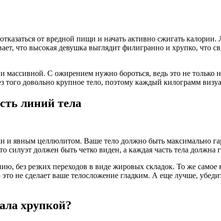
отказаться от вредной пищи и начать активно сжигать калории.
ет, что высокая девушка выглядит филигранно и хрупко, что связ
и массивной. С ожирением нужно бороться, ведь это не только 
 того довольно крупное тело, поэтому каждый килограмм визуал
сть линий тела
и и явным целлюлитом. Ваше тело должно быть максимально га
что силуэт должен быть четко виден, а каждая часть тела должна
ю, без резких переходов в виде жировых складок. То же самое к
это не сделает ваше телосложение гладким. А еще лучше, убедите
тала хрупкой?