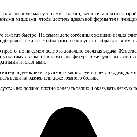
ивать мышечную массу, но сжигать жир, начните заниматься аэр
ленными мышцами, чтобы достичь идеальной формы тела, женщин
го заметят быстро. На самом деле согбенных женщин нельзя счи
дбородок и живот. Чтобы этого не допустить, обратите внимание 
просто, но на самом деле это довольно сложная задача. Женстве
ете, поэтому с этим правилом ваша фигура тоже будет выглядеть 
уратными и плавными.
свитер подчеркивает хрупкость ваших рук и плеч, то одежда, ко
пать вещи на размер или даже немного больше.
луэту. Оно должно плотно облегать талию и оказывать легкую п