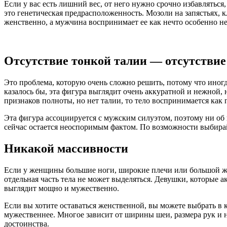
Если у вас есть лишний вес, от него нужно срочно избавляться,
это генетическая предрасположенность. Мозоли на запястьях, 
женственно, а мужчина воспринимает ее как нечто особенно н
Отсутствие тонкой талии — отсутстви
Это проблема, которую очень сложно решить, потому что иног
казалось бы, эта фигура выглядит очень аккуратной и нежной, 
признаков полноты, но нет талии, то тело воспринимается как
Эта фигура ассоциируется с мужским силуэтом, поэтому ни об и
сейчас остается неоспоримым фактом. По возможности выбир
Никакой массивности
Если у женщины большие ноги, широкие плечи или большой жив
отдельная часть тела не может выделяться. Девушки, которые а
выглядит мощно и мужественно.
Если вы хотите оставаться женственной, вы можете выбрать в 
мужественнее. Многое зависит от ширины шеи, размера рук и н
достоинства.