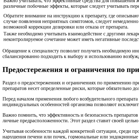
Важно учитывать, что эффективные средства для повышения ж
различные побочные эффекты, которые следует учитывать пер
Обратите внимание на инструкцию к препарату, где описыва
случае появления неприятных симптомов, следует немедленно 
возможной коррекции дозировки или отказа от препарата.
Также необходимо учитывать взаимодействие с другими лекар
неконтролируемое сочетание может иметь негативные последст
Обращение к специалисту позволит получить необходимую инф
сбалансированно подходить к выбору и использованию возбуж
Предостережения и ограничения по пр
Раздел о предостережениях и ограничениях по применению пре
препаратов несет определенные риски, которые обязательно д
Перед началом применения любого возбудительного препарата 
индивидуальных особенностей организма позволяют исключит
Важно помнить, что эффективность и безопасность препаратов 
личные предрасположенности. Этот раздел ставит своей цель
Учитывая особенности каждой конкретной ситуации, среди прот
нарушения печени или почек, гормональные или эндокринные 