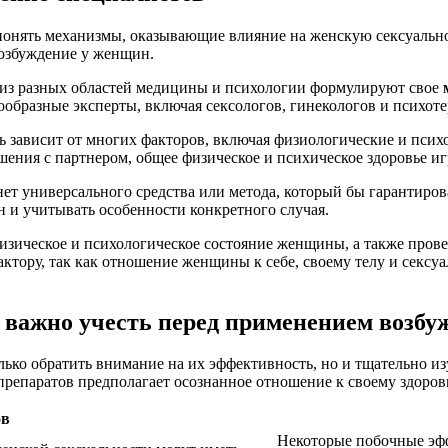
понять механизмы, оказывающие влияние на женскую сексуальн
возбуждение у женщин.
в из разных областей медицины и психологии формулируют свое
образные эксперты, включая сексологов, гинекологов и психоте
ь зависит от многих факторов, включая физиологические и пси
шения с партнером, общее физическое и психическое здоровье 
о нет универсального средства или метода, который бы гаранти
 и учитывать особенности конкретного случая.
зическое и психологическое состояние женщины, а также провес
ктору, так как отношение женщины к себе, своему телу и секс
 важно учесть перед применением возб
ко обратить внимание на их эффективность, но и тщательно из
препаратов предполагает осознанное отношение к своему здоро
ов
Некоторые побочные эфф