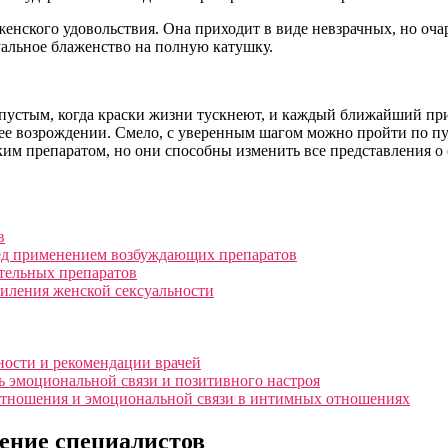
енского удовольствия. Она приходит в виде невзрачных, но оча
уальное блаженство на полную катушку.
 пустым, когда краски жизни тускнеют, и каждый ближайший пр
 ее возрождении. Смело, с уверенным шагом можно пройти по пу
ким препаратом, но они способны изменить все представления о 
в
ред применением возбуждающих препаратов
тельных препаратов
иления женской сексуальности
ности и рекомендации врачей
ь эмоциональной связи и позитивного настроя
отношения и эмоциональной связи в интимных отношениях
ение специалистов