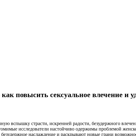
как повысить сексуальное влечение и у
ную вспышку страсти, искренней радости, безудержного влечения
утомимые исследователи настойчиво одержимы проблемой женск
т безудержное наслаждение и раскрывают новые грани возможно