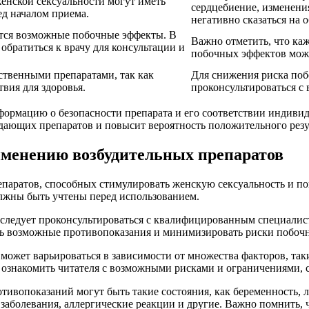
енской сексуальности могут иметь
сердцебиение, изменени
ед началом приема.
негативно сказаться на 
ются возможные побочные эффекты. В
Важно отметить, что ка
обратиться к врачу для консультации и
побочных эффектов может
ственными препаратами, так как
Для снижения риска поб
вия для здоровья.
проконсультироваться с
ормацию о безопасности препарата и его соответствии индивид
дающих препаратов и повысит вероятность положительного резу
именению возбудительных препаратов
паратов, способных стимулировать женскую сексуальность и пов
олжны быть учтены перед использованием.
следует проконсультироваться с квалифицированным специалист
ь возможные противопоказания и минимизировать риски побоч
может варьироваться в зависимости от множества факторов, таки
ю ознакомить читателя с возможными рисками и ограничениями,
ивопоказаний могут быть такие состояния, как беременность, л
заболевания, аллергические реакции и другие. Важно помнить, 