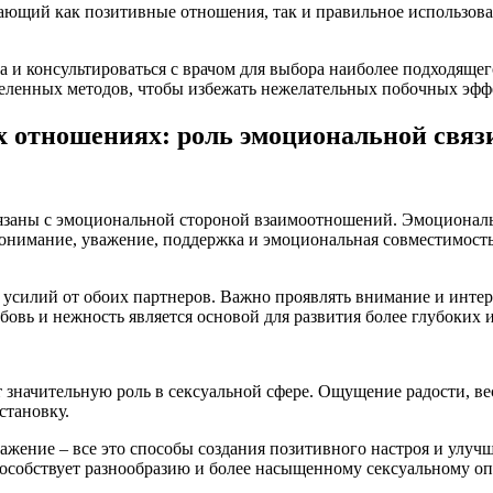
ающий как позитивные отношения, так и правильное использов
 и консультироваться с врачом для выбора наиболее подходяще
еленных методов, чтобы избежать нежелательных побочных эфф
 отношениях: роль эмоциональной связи
связаны с эмоциональной стороной взаимоотношений. Эмоциональ
онимание, уважение, поддержка и эмоциональная совместимост
усилий от обоих партнеров. Важно проявлять внимание и интере
бовь и нежность является основой для развития более глубоких
значительную роль в сексуальной сфере. Ощущение радости, ве
становку.
жение – все это способы создания позитивного настроя и улуч
особствует разнообразию и более насыщенному сексуальному оп