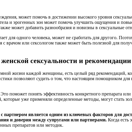
буждения, может помочь в достижении высокого уровня сексуаль
ела и эрогенных зон может помочь улучшить ощущения и повыс
также может добавить разнообразия и новизны в сексуальные от
ает для одного человека, может не сработать для другого. Поэт
я с врачом или сексологом также может быть полезной для пол
женской сексуальности и рекомендации
имной жизни каждой женщины, есть целый ряд рекомендаций, к
тистики позволяют судить о том, что настоящим помощником дл
. Это поможет понять эффективность конкретного препарата ил
й, которые уже применяли определенные методы, могут стать з
ь с партнером является одним из ключевых факторов для дос
ания и доверия между супругами или партнерами.
Когда есть 
нных препаратов или методик.