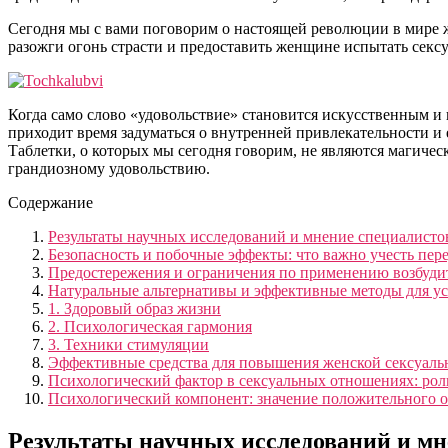
Сегодня мы с вами поговорим о настоящей революции в мире ж
разожги огонь страсти и предоставить женщине испытать секс
Когда само слово «удовольствие» становится искусственным и
приходит время задуматься о внутренней привлекательности и
Таблетки, о которых мы сегодня говорим, не являются магичес
грандиозному удовольствию.
Содержание
Результаты научных исследований и мнение специалисто
Безопасность и побочные эффекты: что важно учесть пе
Предостережения и ограничения по применению возбуди
Натуральные альтернативы и эффективные методы для ус
1. Здоровый образ жизни
2. Психологическая гармония
3. Техники стимуляции
Эффективные средства для повышения женской сексуаль
Психологический фактор в сексуальных отношениях: рол
Психологический компонент: значение положительного 
Результаты научных исследований и мн