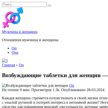
Перейти
Search
к
for:
содержанию
Мужчина и женщина
Отношения мужчины и женщины
Он
Она
Главная
»
Он
Возбуждающие таблетки для женщин — 
Он
На чтение
9 мин.
Просмотров
1.3k.
Опубликовано
28-03-2024
Каждая женщина стремится почувствовать в своей жизни огнен
с унылой рутиной и потерей интереса к интимной жизни? Не
средства для повышения женской сексуальности, которые даря