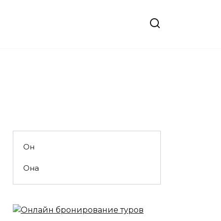
Он
Она