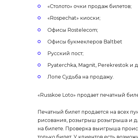
«Столото» очки продаж билетов;
«Rospechat» киоски;
Офисы Rostelecom;
Офисы букмеклеров Baltbet
Русский пост;
Pyaterchka, Magnit, Perekrestok и
Лопе Судьба на продажу.
«Russkoe Loto» продает печатный биле
Печатный билет продается на всех пу
рисования, розыгрыш розыгрыша и да
на билете. Проверка выигрыша проис
только билет. У клиентов есть возмо