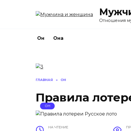
Перейти
Мужчи
к
содержанию
Отношения м
Он
Она
ГЛАВНАЯ
»
ОН
Правила лотер
ОН
НА ЧТЕНИЕ
П