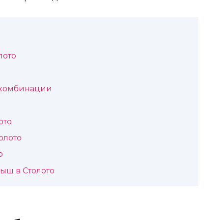
лото
 комбинации
ото
олото
о
ыш в Столото