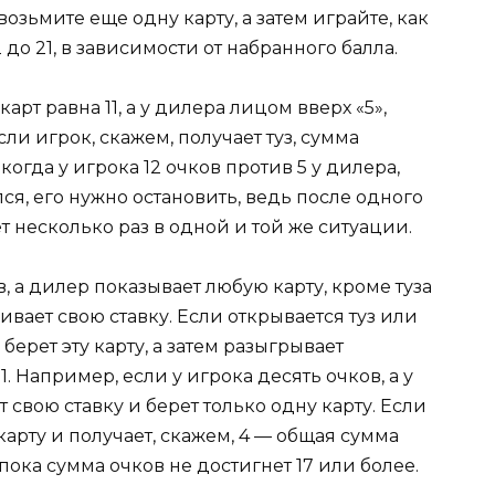
возьмите еще одну карту, а затем играйте, как
до 21, в зависимости от набранного балла.
арт равна 11, а у дилера лицом вверх «5»,
ли игрок, скажем, получает туз, сумма
 когда у игрока 12 очков против 5 у дилера,
ся, его нужно остановить, ведь после одного
 несколько раз в одной и той же ситуации.
в, а дилер показывает любую карту, кроме туза
вает свою ставку. Если открывается туз или
берет эту карту, а затем разыгрывает
1. Например, если у игрока десять очков, а у
т свою ставку и берет только одну карту. Если
арту и получает, скажем, 4 — общая сумма
 пока сумма очков не достигнет 17 или более.