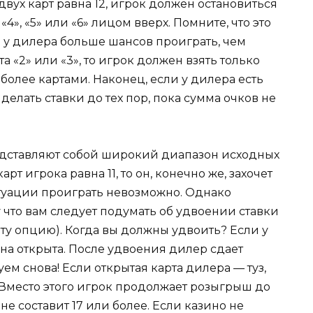
двух карт равна 12, игрок должен остановиться
«4», «5» или «6» лицом вверх. Помните, что это
 у дилера больше шансов проиграть, чем
а «2» или «3», то игрок должен взять только
 более картами. Наконец, если у дилера есть
делать ставки до тех пор, пока сумма очков не
редставляют собой широкий диапазон исходных
рт игрока равна 11, то он, конечно же, захочет
ситуации проиграть невозможно. Однако
 что вам следует подумать об удвоении ставки
эту опцию). Когда вы должны удвоить? Если у
 она открыта. После удвоения дилер сдает
ем снова! Если открытая карта дилера — туз,
 Вместо этого игрок продолжает розыгрыш до
не составит 17 или более. Если казино не