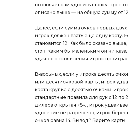
позволяет вам удвоить ставку, просто 
описано выше — на общую сумму от 12 
Далее, если сумма очков первых двух к
игрок должен взять еще одну карту. Ес
становится 12. Как было сказано выше,
стоп. Каким бы маленьким он ни казал
удачного скольжения игрок проиграет
В-восьмых, если у игрока десять очко
или десятиочковой карты, игрок удваи
карта крупье с десятью очками, игрок 
стандартные правила для рук с 12 по 2
дилера открытая «8». , игрок удваивае
удвоение не разрешено, игрок берет к
очков равна 14. Вывод? Берите карты,