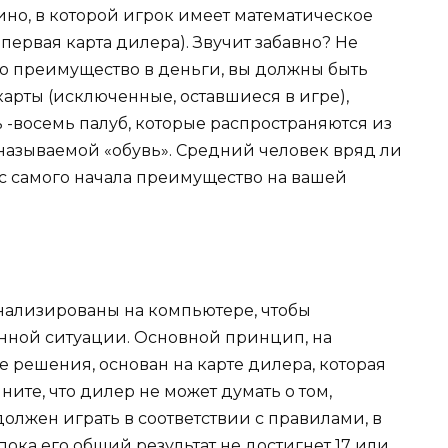
ино, в которой игрок имеет математическое
ервая карта дилера). Звучит забавно? Не
то преимущество в деньги, вы должны быть
карты (исключенные, оставшиеся в игре),
 -восемь палуб, которые распространяются из
азываемой «обувь». Средний человек вряд ли
же с самого начала преимущество на вашей
ализированы на компьютере, чтобы
анной ситуации. Основной принцип, на
 решения, основан на карте дилера, которая
ите, что дилер не может думать о том,
должен играть в соответствии с правилами, в
пока его общий результат не достигнет 17 или