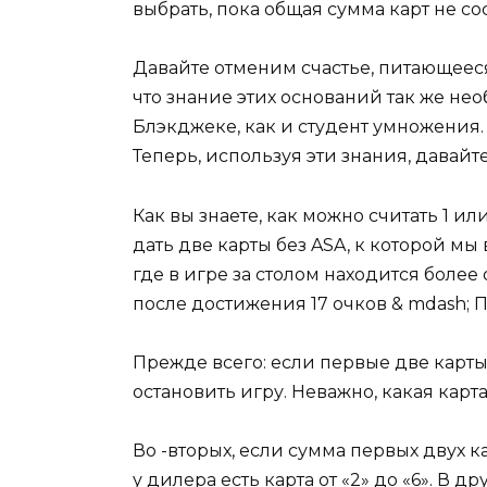
выбрать, пока общая сумма карт не сос
Давайте отменим счастье, питающееся
что знание этих оснований так же не
Блэкджеке, как и студент умножения. 
Теперь, используя эти знания, давайт
Как вы знаете, как можно считать 1 ил
дать две карты без ASA, к которой мы
где в игре за столом находится более
после достижения 17 очков & mdash;
Прежде всего: если первые две карты 
остановить игру. Неважно, какая карта
Во -вторых, если сумма первых двух ка
у дилера есть карта от «2» до «6». В д