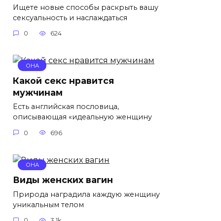
Ищете новые способы раскрыть вашу
сексуальность и наслаждаться
0
624
ОНА
Какой секс нравится
мужчинам
Есть английская пословица,
описывающая «идеальную женщину
0
696
ОНА
Виды женских вагин
Природа наградила каждую женщину
уникальным телом
0
3.1k.